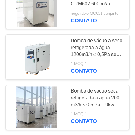
MAPA
GRM602 600 m³/h
DO
Bomba de vácuo de
negotiable MOQ:1 conjunto
média capacidade sem
CONTATO
5
SITE
óleo para processo de
Bomba de vácuo de
semicondutores
POLÍTICA
Bomba de vácuo a seco
impulsionador
refrigerada a água
DE
1200m3/h ≤ 0,5Pa sem
PRIVACIDADE
óleo para aplicações
1 MOQ:1
industriais
CONTATO
4
Bomba de vácuo seca
sistema de bomba
refrigerada a água 200
m3/h,≤ 0,5 Pa,1.9kw,
do vácuo
GRM201
1 MOQ:1
CONTATO