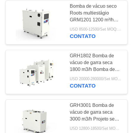
Bomba de vácuo seco
Roots multiestágio
6
GRM1201 1200 m³/h
Filtro da névoa do
sem óleo para
USD 8500-12500/Set MOQ:1 conjunto
semicondutores PECVD
CONTATO
óleo
MOCVD
GRH1802 Bomba de
vácuo de garra seca
1800 m3/h Bomba de
vácuo sem óleo de alta
3
USD 20000-280000/Set MOQ:1 conjunto
velocidade para
CONTATO
Válvula de vácuo
fabricação de
semicondutores
alto
GRH3001 Bomba de
vácuo de garra seca
3000 m3/h Projeto sem
óleo para processo de
USD 12800-18500/Set MOQ:1 conjunto
semicondutores