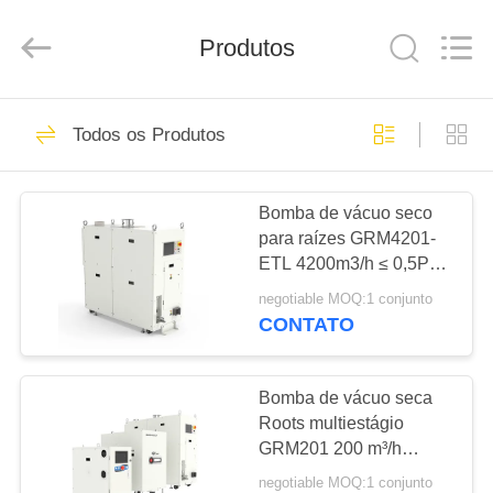
2026
Ningbo
Baosi
Energy
Produtos
Equipment
Co.,
Ltd..
All
PARA
Rights
62
Reserved.
Todos os Produtos
CASA
bomba de vácuo
giratória da aleta
Bomba de vácuo seco
PRODUTOS
para raízes GRM4201-
ETL 4200m3/h ≤ 0,5Pa
SOBRE
A água resfriada para
negotiable MOQ:1 conjunto
aplicações industriais de
NÓS
CONTATO
vácuo
13
Bomba de vácuo do
VISITA
Bomba de vácuo seca
Roots multiestágio
À
rolo
GRM201 200 m³/h
FÁBRICA
Bomba de vácuo
negotiable MOQ:1 conjunto