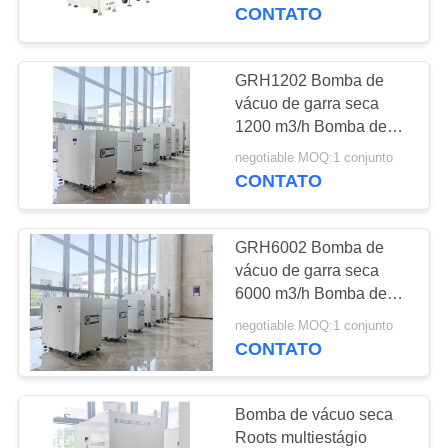
compacta sem óleo para
CONTATO
processo de limpeza de
CONTROLE
semicondutores
DE
GRH1202 Bomba de
14
QUALIDADE
vácuo de garra seca
Bomba de vácuo
1200 m3/h Bomba de
vácuo industrial sem
seca do parafuso
negotiable MOQ:1 conjunto
CONTACTE-
óleo para processo CVD
CONTATO
de semicondutores
NOS
GRH6002 Bomba de
SOLICITE UM
vácuo de garra seca
ORÇAMENTO
6000 m3/h Bomba de
25
vácuo sem óleo de
negotiable MOQ:1 conjunto
bomba de vácuo de
capacidade ultra-alta
CONTATO
BAOSI
para processos de
raizes
semicondutores
COMPRESSOR
Bomba de vácuo seca
Roots multiestágio