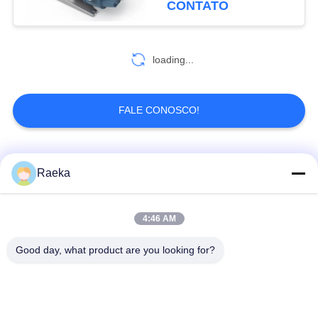
CONTATO
loading...
FALE CONOSCO!
Categorias populares
Todos
Raeka
bomba de vácuo
Bomba de vácuo do
4:46 AM
giratória da aleta
rolo
Good day, what product are you looking for?
Bomba de vácuo
bomba de vácuo de
seca do parafuso
raizes