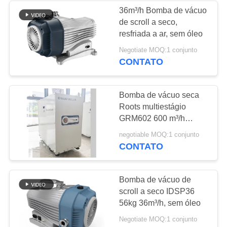
36m³/h Bomba de vácuo
de scroll a seco,
resfriada a ar, sem óleo
Negotiate MOQ:1 conjunto
CONTATO
Bomba de vácuo seca
Roots multiestágio
GRM602 600 m³/h
Bomba de vácuo de
negotiable MOQ:1 conjunto
média capacidade sem
CONTATO
óleo para processo de
semicondutores
Bomba de vácuo de
scroll a seco IDSP36
56kg 36m³/h, sem óleo
Negotiate MOQ:1 conjunto