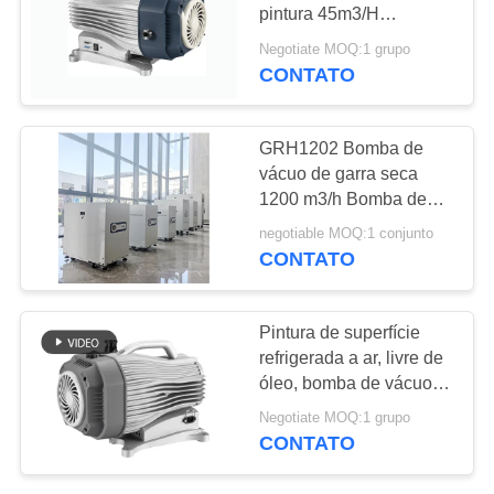
MAPA
pintura 45m3/H
DO
refrigerada a ar Bomba
Negotiate MOQ:1 grupo
de vácuo sem óleo
CONTATO
SITE
POLÍTICA
GRH1202 Bomba de
vácuo de garra seca
DE
1200 m3/h Bomba de
PRIVACIDADE
vácuo industrial sem
negotiable MOQ:1 conjunto
óleo para processo CVD
CONTATO
de semicondutores
Pintura de superfície
refrigerada a ar, livre de
óleo, bomba de vácuo
scroll 16m3/h
Negotiate MOQ:1 grupo
CONTATO