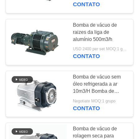
CONTATO
CONTROLE
DE
Bomba de vácuo de
QUALIDADE
raizes da liga de
alumínio 500m3/h
USD 2400 per set MOQ:1 grupo
CONTACTE-
CONTATO
NOS
Bomba de vácuo sem
SOLICITE UM
óleo refrigerada a ar
ORÇAMENTO
10m3/H Bomba de
vácuo de rolagem seca
Negotiate MOQ:1 grupo
CONTATO
BAOSI
COMPRESSOR
Bomba de vácuo de
rolagem seca para