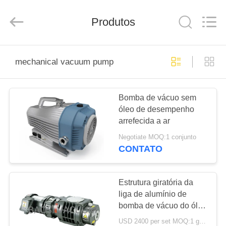
2026
Ningbo
Baosi
Energy
Produtos
Equipment
Co.,
Ltd..
All
PARA
Rights
Reserved.
mechanical vacuum pump
CASA
Bomba de vácuo sem
PRODUTOS
óleo de desempenho
arrefecida a ar
SOBRE
Negotiate MOQ:1 conjunto
NÓS
CONTATO
VISITA
Estrutura giratória da
liga de alumínio de
À
bomba de vácuo do óleo
FÁBRICA
160CFM
USD 2400 per set MOQ:1 grupo