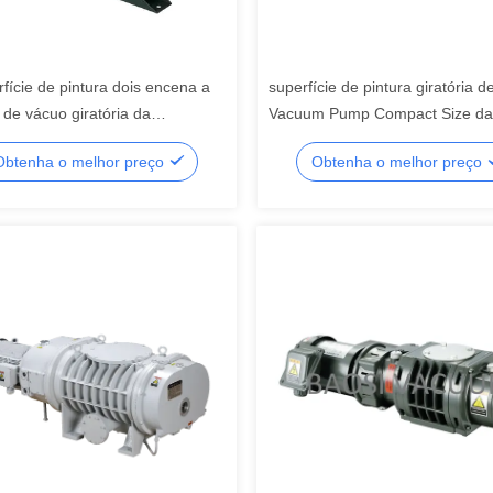
fície de pintura dois encena a
superfície de pintura giratória 
de vácuo giratória da
Vacuum Pump Compact Size da
refrigerador de vácuo
dupla lubrificada do ³ /h de 255
Obtenha o melhor preço
Obtenha o melhor preço