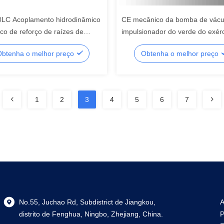
LC Acoplamento hidrodinâmico
CE mecânico da bomba de vácu
co de reforço de raízes de
impulsionador do verde do exérc
de vácuo
380/440V de BSJ30L habilitado
btenha o melhor preço
Obtenha o melhor preço
1
2
3
4
5
6
7
No.55, Juchao Rd, Subdistrict de Jiangkou,
A
distrito de Fenghua, Ningbo, Zhejiang, China.
P