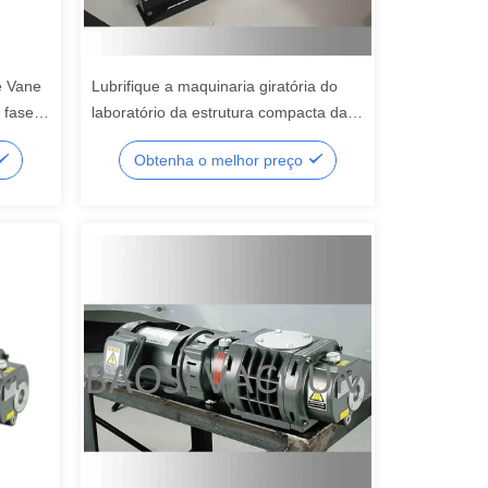
de Vane
Lubrifique a maquinaria giratória do
 fase
laboratório da estrutura compacta da
m
fase 30m3/H da bomba de vácuo dois
Obtenha o melhor preço
da aleta