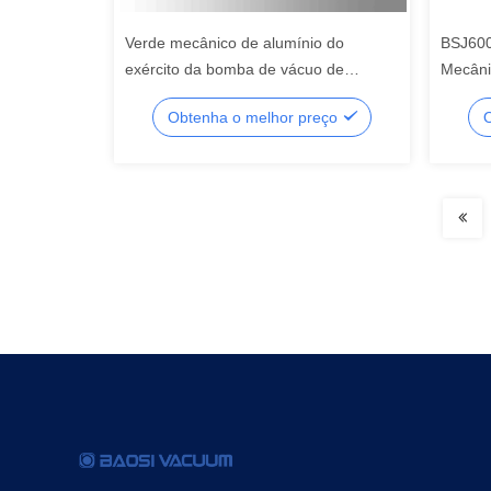
Verde mecânico de alumínio do
BSJ600
exército da bomba de vácuo de
Mecâni
impulsionador 50Hz da liga 300 L/s de
bomba 
Obtenha o melhor preço
O
BSJ300L 5HP