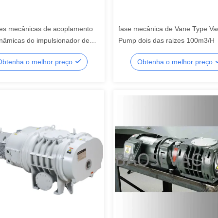
zes mecânicas de acoplamento
fase mecânica de Vane Type V
inâmicas do impulsionador de
Pump dois das raizes 100m3/H
0LC limpam o ³ /h 11kW da
Obtenha o melhor preço
Obtenha o melhor preço
 4140m