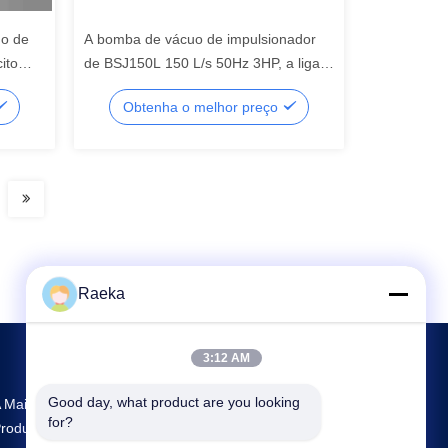
o de
A bomba de vácuo de impulsionador
ito
de BSJ150L 150 L/s 50Hz 3HP, a liga
de alumínio fez a bomba de
Obtenha o melhor preço
impulsionador do vácuo
Raeka
3:12 AM
Good day, what product are you looking 
 Maior Pesquisa E Desenvolvimento E
for?
rodução Rotary Vane Vacuum Pump