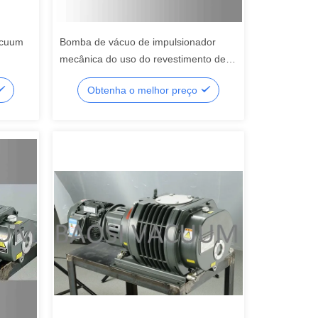
acuum
Bomba de vácuo de impulsionador
mecânica do uso do revestimento de
BSJ70L, bomba de vácuo do ventilador
Obtenha o melhor preço
de 70 raizes de L/s