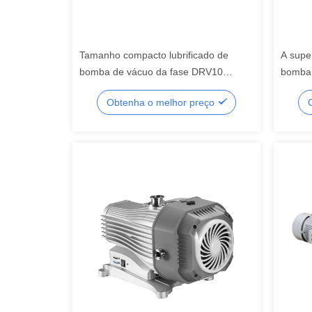
Tamanho compacto lubrificado de
A super
bomba de vácuo da fase DRV10
bomba 
monofásica de baixo nível de ruído
bomba/
Obtenha o melhor preço