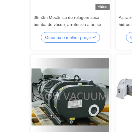
Vídeo
36m3/h Mecânica de rolagem seca,
As rai
bomba de vácuo, arrefecida a ar, sem
hidrod
óleo
BSJ120
Obtenha o melhor preço
bomba