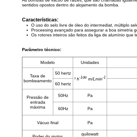
As bombas de vácuo de raizes, que são chamadas igualment
sentidos opostos dentro do alojamento da bomba.
Características:
O uso do selo livre de óleo do intermediat, múltiplo s
Proceesing avançado para assegurar a boa simetria geo
Os rotores inteiros são feitos da liga de alumínio que 
Parâmetro técnico:
Modelo
Unidades
50 hertz
Taxa de
-1de
-1
³ h
m/Lmin
bombeamento
60 hertz
50Hz
Pa
Pressão de
entrada
máxima
60Hz
Pa
Vácuo final
Pa
quilowatt
Poder do motor