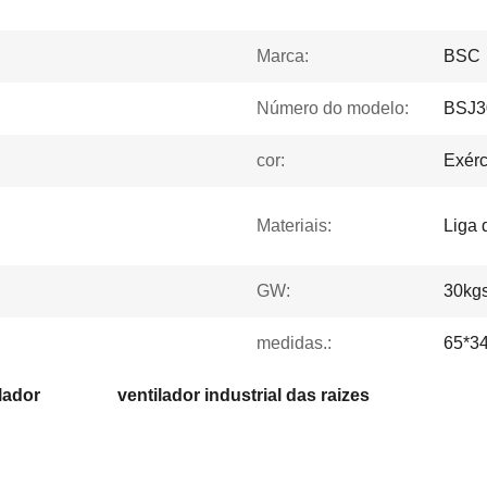
Marca:
BSC
Número do modelo:
BSJ3
cor:
Exérc
Materiais:
Liga 
GW:
30kg
medidas.:
65*3
lador
ventilador industrial das raizes