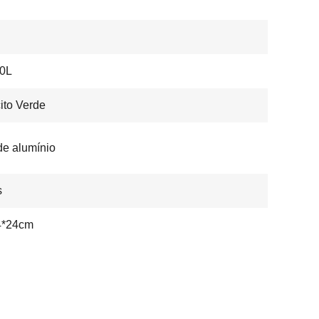
0L
ito Verde
de alumínio
s
4*24cm