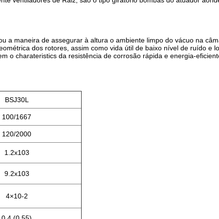
e ventiladores de Raiz, são o tipo giratório bombas do atuador aon
elou a maneira de assegurar à altura o ambiente limpo do vácuo na câm
métrica dos rotores, assim como vida útil de baixo nível de ruído e l
tem o charateristics da resistência de corrosão rápida e energia-eficient
BSJ30L
100/1667
120/2000
1.2x103
9.2x103
4×10-2
0,4 (0,55)