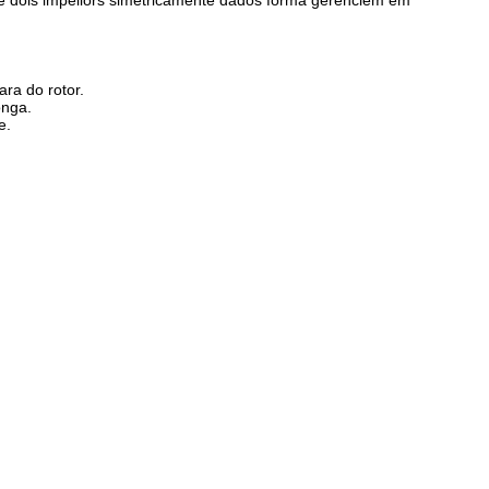
de dois impellors simetricamente dados forma gerenciem em
ara do rotor.
onga.
e.