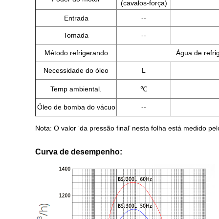
(cavalos-força)
Entrada
--
Tomada
--
Método refrigerando
Água de refri
Necessidade do óleo
L
Temp ambiental.
℃
Óleo de bomba do vácuo
--
Nota: O valor ‘da pressão final’ nesta folha está medido p
Curva de desempenho: