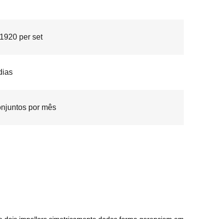
920 per set
dias
onjuntos por mês