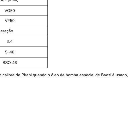
VG50
VF50
geração
0,4
5~40
BSO-46
elo calibre de Pirani quando o óleo de bomba especial de Baosi é usado