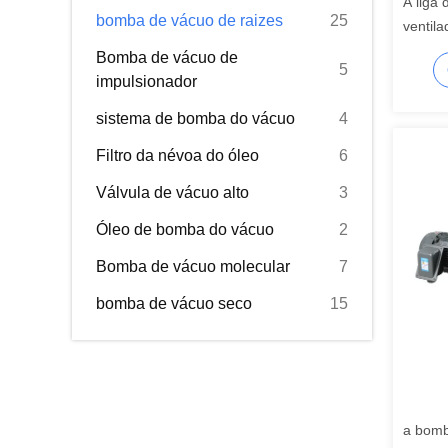
A liga 
bomba de vácuo de raizes
25
ventil
bomba 
Bomba de vácuo de
5
impulsionador
sistema de bomba do vácuo
4
Filtro da névoa do óleo
6
Válvula de vácuo alto
3
Óleo de bomba do vácuo
2
Bomba de vácuo molecular
7
bomba de vácuo seco
15
a bomb