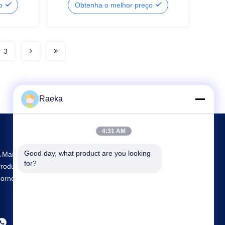
ço
Obtenha o melhor preço
3
Raeka
4:31 AM
Good day, what product are you looking 
 Maior Pesquisa E Desenvolvimento E
for?
rodução Rotary Vane Vacuum Pump
ornecedor Na China