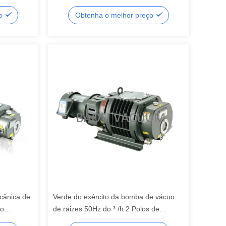
uo
raizes da liga de alumínio
ço
Obtenha o melhor preço
cânica de
Verde do exército da bomba de vácuo
do
de raizes 50Hz do ³ /h 2 Polos de
o
BSJ70L 160CFM 280m 0.75KW