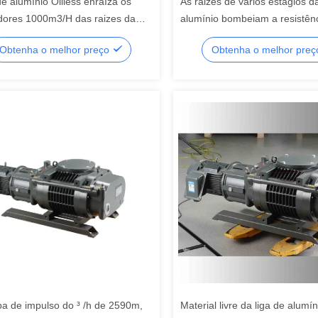
de alumínio Oilless enraíza os
As raizes de vários estágios da
adores 1000m3/H das raizes da
alumínio bombeiam a resistên
de impulsionador do vácuo
corrosão 600m3/h
Obtenha o melhor preço
Obtenha o melhor pre
a de impulso do ³ /h de 2590m,
Material livre da liga de alumí