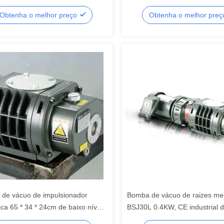
de impulsionador do vácuo
de corrosão limpa alta do vác
Obtenha o melhor preço
Obtenha o melhor pre
de vácuo de impulsionador
Bomba de vácuo de raizes me
ca 65 * 34 * 24cm de baixo nível
BSJ30L 0.4KW, CE industrial 
o da resistência de corrosão
ventilador das raizes habilitad