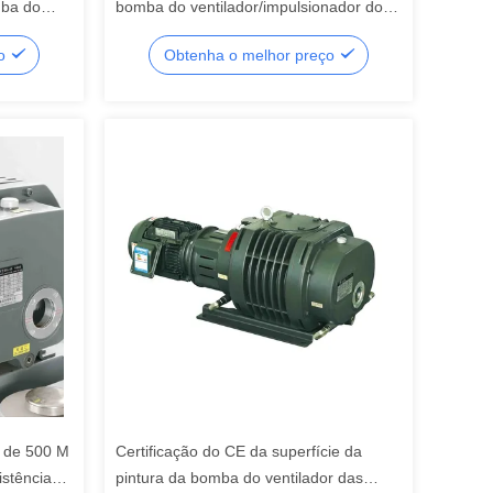
mba do
bomba do ventilador/impulsionador do
7.5KW
vácuo o ³ /H de 1000 M
ço
Obtenha o melhor preço
/H de 500 M
Certificação do CE da superfície da
istência
pintura da bomba do ventilador das