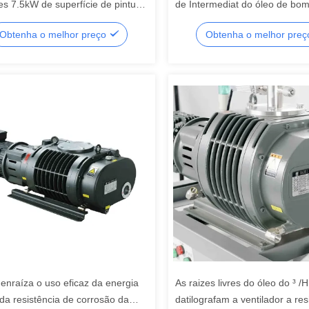
es 7.5kW de superfície de pintura
de Intermediat do óleo de bo
 vida útil longa de baixo nível de
vácuo de raizes de BSJ600L 
Obtenha o melhor preço
Obtenha o melhor pre
livre do óleo de bomba
 enraíza o uso eficaz da energia
As raizes livres do óleo do ³ 
 da resistência de corrosão da
datilografam a ventilador a res