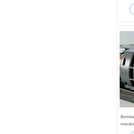
bomba 
Bomba 
mecâni
de ruíd