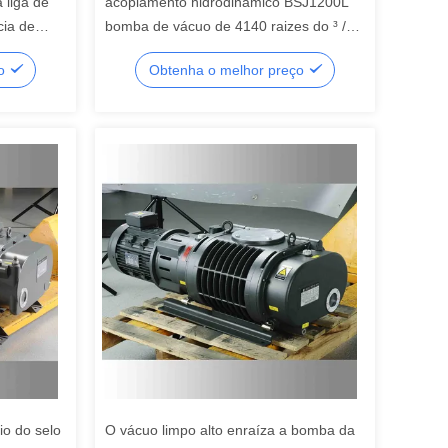
 liga de
acoplamento hidrodinâmico BSJ1200L
cia de
bomba de vácuo de 4140 raizes do ³ /h
11kW de m, bomba de vácuo de
ço
Obtenha o melhor preço
impulsionador mecânica
nio do selo
O vácuo limpo alto enraíza a bomba da