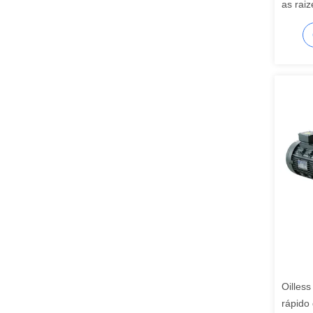
as raiz
limpa a
ruído 
Oilless
rápido