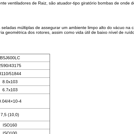
e ventiladores de Raiz, são atuador-tipo giratório bombas de onde 
s seladas múltiplas de assegurar um ambiente limpo alto do vácuo na c
 geométrica dos rotores, assim como vida útil de baixo nível de ruído
BSJ600LC
2590/43175
3110/51844
8.0x103
6.7x103
0.04/4×10-4
7,5 (10,0)
ISO160
ISO100