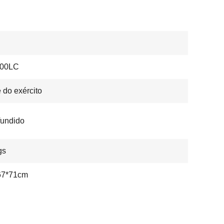
00LC
 do exército
 fundido
gs
67*71cm