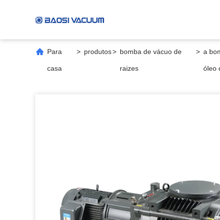
Para
>
produtos
>
bomba de vácuo de
>
a bom
casa
raizes
óleo