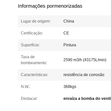
Informações pormenorizadas
Lugar de origem:
China
Certificação:
CE
Superfície:
Pintura
Taxa de
2590 m3/h (43175L/min)
bombeamento:
Características:
resistência de corrosão
N.W.:
368kgs
Destacar:
enraíza a bomba do venti