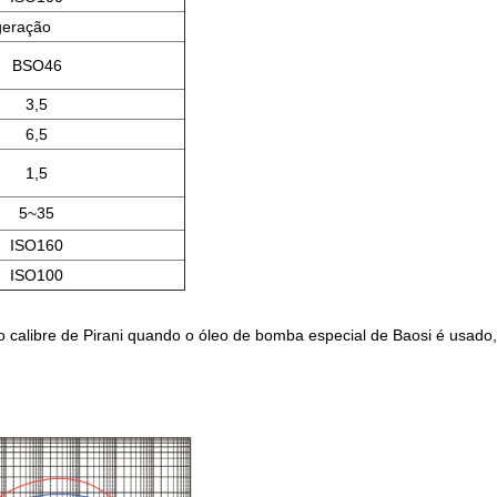
geração
BSO46
3,5
6,5
1,5
5~35
ISO160
ISO100
elo calibre de Pirani quando o óleo de bomba especial de Baosi é usado