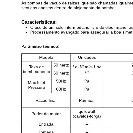
As bombas de vácuo de raizes, que são chamadas igualment
sentidos opostos dentro do alojamento da bomba.
Características:
O uso de um selo intermediário livre de óleo, maneira
Processamento avançado para assegurar a boa simetria
Parâmetro técnico:
Modelo
Unidades
50 hertz
Taxa de
³ h-1/Lmin-1 de
bombeamento
m
60 hertz
50Hz
Pa
Max Inlet
Pressure
60Hz
Pa
Vácuo final
Pa/mbar
quilowatt
Poder do motor
(cavalos-força)
Entrada
--
Tomada
--