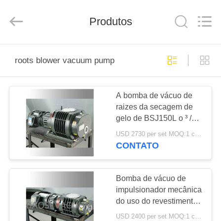
2026
Ningbo
Baosi
Energy
Produtos
Equipment
Co.,
Ltd..
All
PARA
Rights
Reserved.
roots blower vacuum pump
CASA
A bomba de vácuo de
PRODUTOS
raizes da secagem de
gelo de BSJ150L o ³ /h
SOBRE
de 500 m enraíza a
USD 2730 per set MOQ:1 conjunto
bomba de vácuo do
NÓS
CONTATO
ventilador
VISITA
Bomba de vácuo de
impulsionador mecânica
À
do uso do revestimento
FÁBRICA
de BSJ70L, bomba de
USD 2400 per set MOQ:1 conjunto