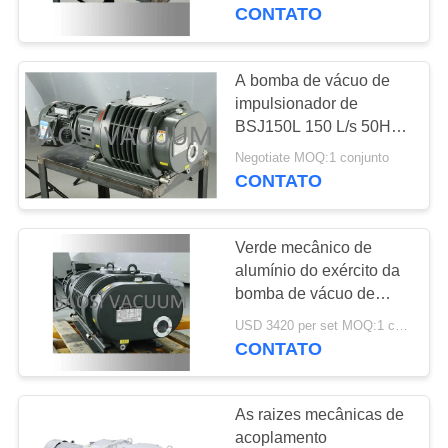
vácuo do ventilador de
CONTATO
70 raizes de L/s
CONTROLE
DE
A bomba de vácuo de
QUALIDADE
impulsionador de
BSJ150L 150 L/s 50Hz
3HP, a liga de alumínio
Negotiate MOQ:1 conjunto
CONTACTE-
fez a bomba de
CONTATO
impulsionador do vácuo
NOS
Verde mecânico de
SOLICITE UM
alumínio do exército da
ORÇAMENTO
bomba de vácuo de
impulsionador 50Hz da
USD 3420 per set MOQ:1 conjunto
liga 300 L/s de BSJ300L
CONTATO
BAOSI
5HP
COMPRESSOR
As raizes mecânicas de
acoplamento