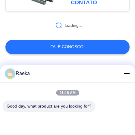
CONTATO
loading...
FALE CONOSCO!
Categorias populares
Todos
Raeka
bomba de vácuo
Bomba de vácuo do
11:18 AM
giratória da aleta
rolo
Good day, what product are you looking for?
Bomba de vácuo
bomba de vácuo de
seca do parafuso
raizes