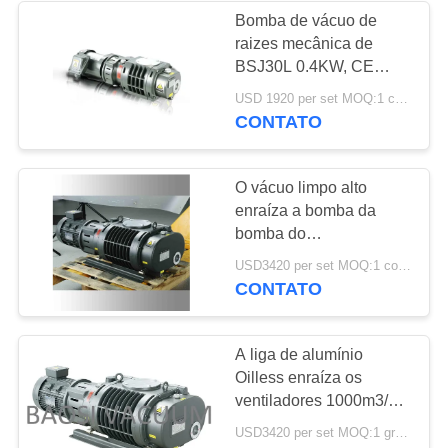
Bomba de vácuo de
raizes mecânica de
BSJ30L 0.4KW, CE
industrial do ventilador
USD 1920 per set MOQ:1 conjunto
das raizes habilitado
CONTATO
O vácuo limpo alto
enraíza a bomba da
bomba do
ventilador/impulsionador
USD3420 per set MOQ:1 conjunto
do vácuo o ³ /H de 1000
CONTATO
M
A liga de alumínio
Oilless enraíza os
ventiladores 1000m3/H
das raizes da bomba de
USD3420 per set MOQ:1 grupo
impulsionador do vácuo