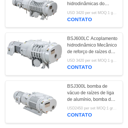
MAPA
hidrodinâmicas do
DO
impulsionador de
USD 3420 per set MOQ:1 grupo
BSJ1200LC limpam o ³
CONTATO
SITE
/h 11kW da bomba
4140m
POLÍTICA
BSJ600LC Acoplamento
hidrodinâmico Mecânico
DE
de reforço de raízes de
PRIVACIDADE
bomba de vácuo
USD 3420 per set MOQ:1 grupo
CONTATO
BSJ300L bomba de
vácuo de raízes de liga
de alumínio, bomba de
reforço 1000m3/h 3.7kW
USD2450 per set MOQ:1 grupo
CONTATO