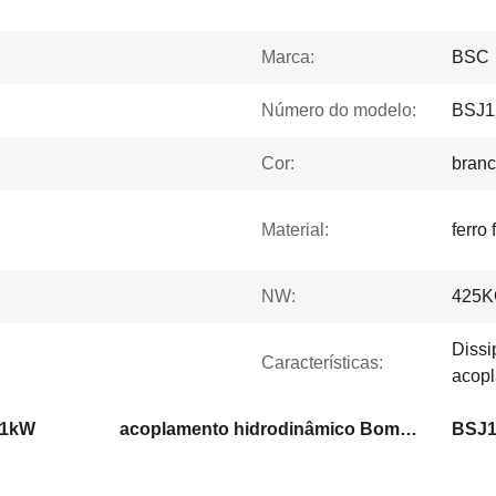
Marca:
BSC
Número do modelo:
BSJ1
Cor:
bran
Material:
ferro
NW:
425
Dissi
Características:
acopl
11kW
acoplamento hidrodinâmico Bomba de vácuo Roots mecânica