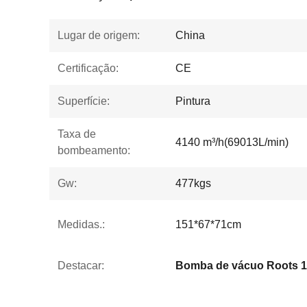
Lugar de origem:
China
Certificação:
CE
Superfície:
Pintura
Taxa de
4140 m³/h(69013L/min)
bombeamento:
Gw:
477kgs
Medidas.:
151*67*71cm
Destacar:
Bomba de vácuo Roots 