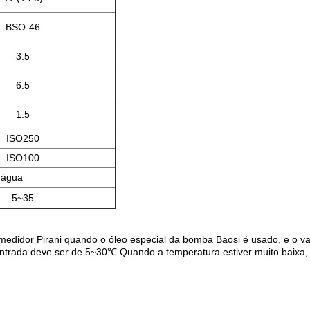
BSO-46
3.5
6.5
1.5
ISO250
ISO100
 água
5~35
o medidor Pirani quando o óleo especial da bomba Baosi é usado, e o v
ada deve ser de 5~30℃ Quando a temperatura estiver muito baixa, 