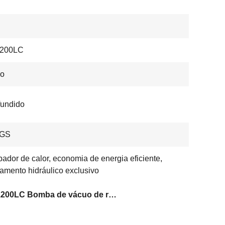
200LC
co
 fundido
KGS
pador de calor, economia de energia eficiente,
amento hidráulico exclusivo
BSJ1200LC Bomba de vácuo de reforço Roots