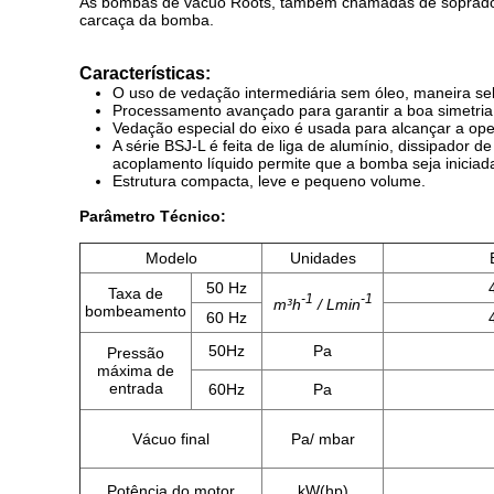
As bombas de vácuo Roots, também chamadas de sopradore
carcaça da bomba.
Características:
O uso de vedação intermediária sem óleo, maneira sel
Processamento avançado para garantir a boa simetria 
Vedação especial do eixo é usada para alcançar a op
A série BSJ-L é feita de liga de alumínio, dissipador d
acoplamento líquido permite que a bomba seja inicia
Estrutura compacta, leve e pequeno volume.
Parâmetro Técnico:
Modelo
Unidades
50 Hz
Taxa de
-1
-1
m³h
/ Lmin
bombeamento
60 Hz
50Hz
Pa
Pressão
máxima de
entrada
60Hz
Pa
Vácuo final
Pa/ mbar
Potência do motor
kW(hp)