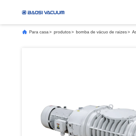
Para casa
>
produtos
>
bomba de vácuo de raizes
>
A