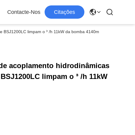
Contacte-Nos
Citações
r de BSJ1200LC limpam o ³ /h 11kW da bomba 4140m
 de acoplamento hidrodinâmicas
 BSJ1200LC limpam o ³ /h 11kW