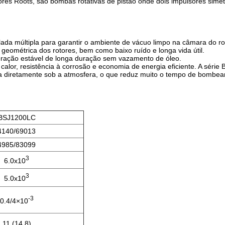
s Roots, são bombas rotativas de pistão onde dois impulsores simet
ada múltipla para garantir o ambiente de vácuo limpo na câmara do ro
geométrica dos rotores, bem como baixo ruído e longa vida útil.
eração estável de longa duração sem vazamento de óleo.
e calor, resistência à corrosão e economia de energia eficiente. A série
da diretamente sob a atmosfera, o que reduz muito o tempo de bombe
BSJ1200LC
4140/69013
4985/83099
3
6.0x10
3
5.0x10
-3
0.4/4×10
11 (14.8)