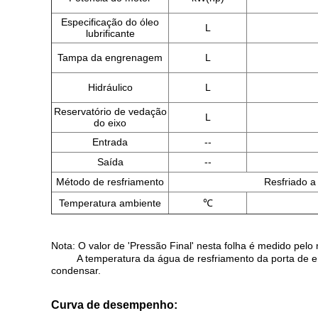
Especificação do óleo
L
lubrificante
Tampa da engrenagem
L
Hidráulico
L
Reservatório de vedação
L
do eixo
Entrada
--
Saída
--
Método de resfriamento
Resfriado a
Temperatura ambiente
℃
Nota: O valor de 'Pressão Final' nesta folha é medido pel
A temperatura da água de resfriamento da porta de entr
condensar.
Curva de desempenho: