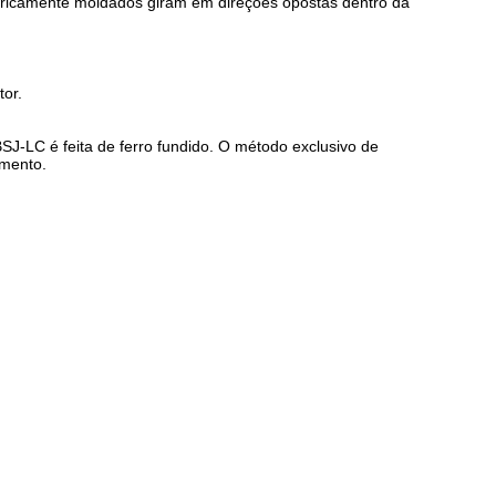
ricamente moldados giram em direções opostas dentro da
tor.
 BSJ-LC é feita de ferro fundido. O método exclusivo de
amento.