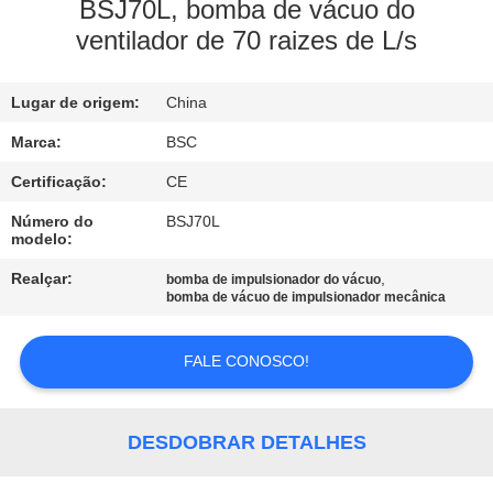
BSJ70L, bomba de vácuo do
ventilador de 70 raizes de L/s
CONTROLE
DE
Lugar de origem:
China
QUALIDADE
Marca:
BSC
CONTACTE-
Certificação:
CE
NOS
Número do
BSJ70L
modelo:
Realçar:
,
bomba de impulsionador do vácuo
SOLICITE UM
bomba de vácuo de impulsionador mecânica
ORÇAMENTO
FALE CONOSCO!
BAOSI
COMPRESSOR
DESDOBRAR DETALHES