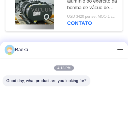
alumínio do exército da
bomba de vácuo de
impulsionador 50Hz da
USD 3420 per set MOQ:1 conjunto
liga 300 L/s de
CONTATO
BSJ300L 5HP
Categorias populares
Todos
Raeka
bomba de vácuo
Bomba de vácuo do
4:18 PM
giratória da aleta
rolo
Good day, what product are you looking for?
Bomba de vácuo
bomba de vácuo de
seca do parafuso
raizes
Bomba de vácuo de
sistema de bomba do
impulsionador
vácuo