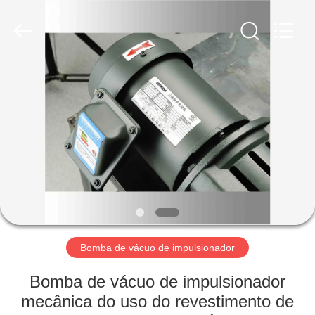
2026
Ningbo
Baosi
Energy
Equipment
Co.,
Ltd..
All
PARA
Rights
Reserved.
CASA
PRODUTOS
SOBRE
NÓS
VISITA
Bomba de vácuo de impulsionador
À
Bomba de vácuo de impulsionador
FÁBRICA
mecânica do uso do revestimento de