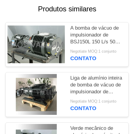
SITEMAP
Produtos similares
POLÍTICA
A bomba de vácuo de
DE
impulsionador de
PRIVACIDADE
BSJ150L 150 L/s 50Hz
3HP, a liga de alumínio
Negotiate MOQ:1 conjunto
fez a bomba de
CONTATO
impulsionador do
vácuo
Liga de alumínio inteira
de bomba de vácuo de
impulsionador de
BSJ600L 600 L/s/de
Negotiate MOQ:1 conjunto
bomba vácuo de raizes
CONTATO
feita
Verde mecânico de