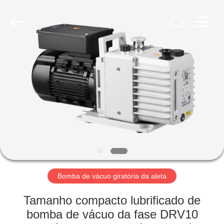
2026
Ningbo
Baosi
Energy
Equipment
Co.,
Ltd..
All
PARA
Rights
Reserved.
CASA
PRODUTOS
SOBRE
NÓS
VISITA
Bomba de vácuo giratória da aleta
À
Tamanho compacto lubrificado de
FÁBRICA
bomba de vácuo da fase DRV10