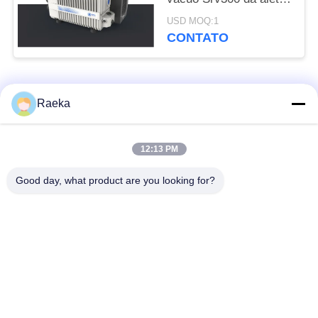
da única fase 300
USD MOQ:1
M3/H
CONTATO
Categorias populares
Todos
Raeka
bomba de vácuo
Bomba de vácuo do
12:13 PM
giratória da aleta
rolo
Good day, what product are you looking for?
Bomba de vácuo
bomba de vácuo de
seca do parafuso
raizes
Bomba de vácuo de
sistema de bomba do
impulsionador
vácuo