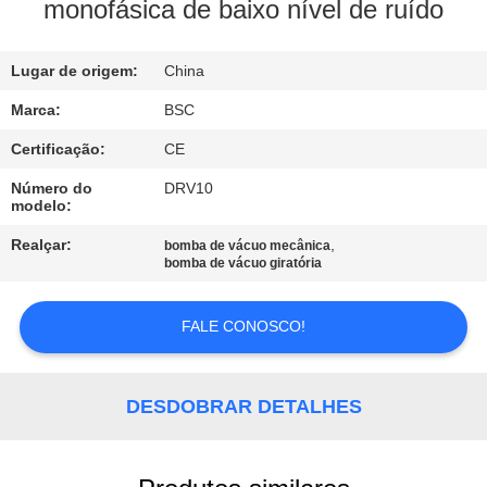
monofásica de baixo nível de ruído
CONTROLE
Lugar de origem:
China
DE
QUALIDADE
Marca:
BSC
Certificação:
CE
CONTACTE-
Número do
DRV10
modelo:
NOS
Realçar:
,
bomba de vácuo mecânica
bomba de vácuo giratória
SOLICITE UM
ORÇAMENTO
FALE CONOSCO!
BAOSI
DESDOBRAR DETALHES
COMPRESSOR