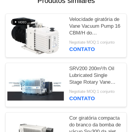
Produtos similares
SITEMAP
Velocidade giratória de
POLÍTICA
Vane Vacuum Pump 16
DE
CBM/H do
PRIVACIDADE
revestimento do pó
Negotiate MOQ:1 conjunto
0,55 quilowatts do
CONTATO
poder DRV16 do motor
SRV200 200m³/h Oil
Lubricated Single
Stage Rotary Vane
Vacuum Pump for
Negotiate MOQ:1 conjunto
Industrial Vacuum
CONTATO
Applications
Cor giratória compacta
do branco da bomba de
vácuo Srv300 da aleta