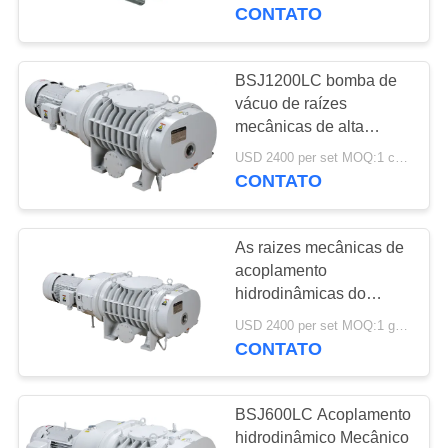
/h 3.7kW de m boa,
CONTATO
bomba de vácuo
CONTROLE
DE
BSJ1200LC bomba de
QUALIDADE
vácuo de raízes
mecânicas de alta
velocidade 11 kW
USD 2400 per set MOQ:1 conjunto
CONTACTE-
CONTATO
NOS
As raizes mecânicas de
SOLICITE UM
acoplamento
ORÇAMENTO
hidrodinâmicas do
impulsionador de
USD 2400 per set MOQ:1 grupo
BSJ1200LC limpam o ³
CONTATO
BAOSI
/h 11kW da bomba
4140m
COMPRESSOR
BSJ600LC Acoplamento
hidrodinâmico Mecânico