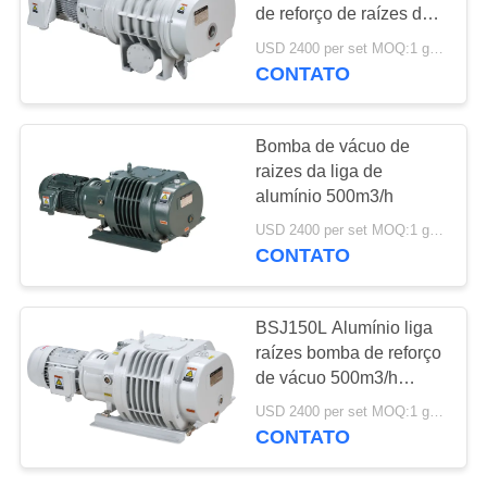
MAPA
de reforço de raízes de
DO
bomba de vácuo
USD 2400 per set MOQ:1 grupo
CONTATO
SITE
POLÍTICA
Bomba de vácuo de
raizes da liga de
DE
alumínio 500m3/h
PRIVACIDADE
USD 2400 per set MOQ:1 grupo
CONTATO
BSJ150L Alumínio liga
raízes bomba de reforço
de vácuo 500m3/h
2.2kW
USD 2400 per set MOQ:1 grupo
CONTATO