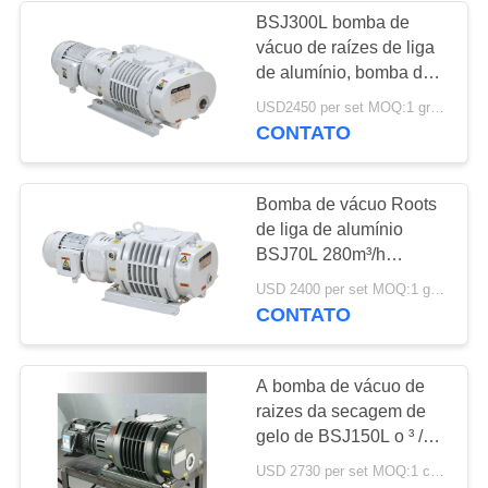
BSJ300L bomba de
vácuo de raízes de liga
de alumínio, bomba de
reforço 1000m3/h 3.7kW
USD2450 per set MOQ:1 grupo
CONTATO
Bomba de vácuo Roots
de liga de alumínio
BSJ70L 280m³/h
0,75kW
USD 2400 per set MOQ:1 grupo
CONTATO
A bomba de vácuo de
raizes da secagem de
gelo de BSJ150L o ³ /h
de 500 m enraíza a
USD 2730 per set MOQ:1 conjunto
bomba de vácuo do