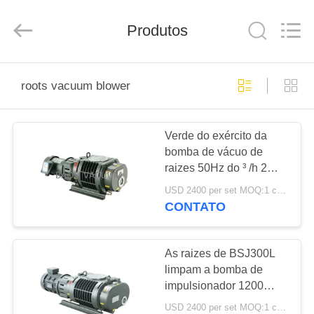
2026
Ningbo
Baosi
Energy
Produtos
Equipment
Co.,
Ltd..
All
PARA
Rights
Reserved.
roots vacuum blower
CASA
Verde do exército da
PRODUTOS
bomba de vácuo de
raizes 50Hz do ³ /h 2
SOBRE
Polos de BSJ70L
USD 2400 per set MOQ:1 conjunto
160CFM 280m 0.75KW
NÓS
CONTATO
VISITA
As raizes de BSJ300L
limpam a bomba de
À
impulsionador 1200
FÁBRICA
simetria geométrica do ³
USD 2400 per set MOQ:1 conjunto