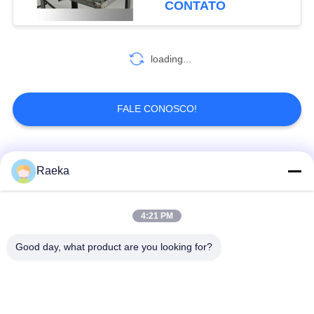
CONTATO
ventilador
loading...
FALE CONOSCO!
Categorias populares
Todos
Raeka
bomba de vácuo
Bomba de vácuo do
4:21 PM
giratória da aleta
rolo
Good day, what product are you looking for?
Bomba de vácuo
bomba de vácuo de
seca do parafuso
raizes