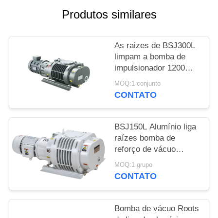
SITEMAP
Produtos similares
POLÍTICA
As raizes de BSJ300L
DE
limpam a bomba de
PRIVACIDADE
impulsionador 1200
simetria geométrica do
MOQ:1 conjunto
³ /h 3.7kW de m boa,
CONTATO
bomba de vácuo
BSJ150L Alumínio liga
raízes bomba de
reforço de vácuo
500m3/h 2.2kW
MOQ:1 grupo
CONTATO
Bomba de vácuo Roots