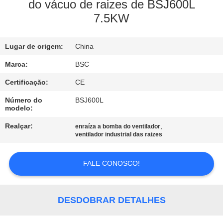
do vácuo de raizes de BSJ600L
7.5KW
CONTROLE
DE
Lugar de origem:
China
QUALIDADE
Marca:
BSC
CONTACTE-
Certificação:
CE
NOS
Número do
BSJ600L
modelo:
Realçar:
,
enraíza a bomba do ventilador
SOLICITE UM
ventilador industrial das raizes
ORÇAMENTO
FALE CONOSCO!
BAOSI
COMPRESSOR
DESDOBRAR DETALHES