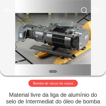
2026
Ningbo
Baosi
Energy
Equipment
Co.,
Ltd..
All
PARA
Rights
Reserved.
CASA
PRODUTOS
SOBRE
NÓS
VISITA
Bomba de vácuo de raizes
À
Material livre da liga de alumínio do
FÁBRICA
selo de Intermediat do óleo de bomba