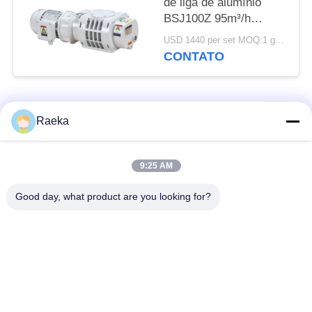
de liga de alumínio
BSJ100Z 95m³/h
0,4kW
USD 1440 per set MOQ:1 grupo
CONTATO
Categorias populares
Todos
Raeka
bomba de vácuo
Bomba de vácuo do
9:25 AM
giratória da aleta
rolo
Good day, what product are you looking for?
Bomba de vácuo
bomba de vácuo de
seca do parafuso
raizes
Bomba de vácuo de
sistema de bomba do
impulsionador
vácuo