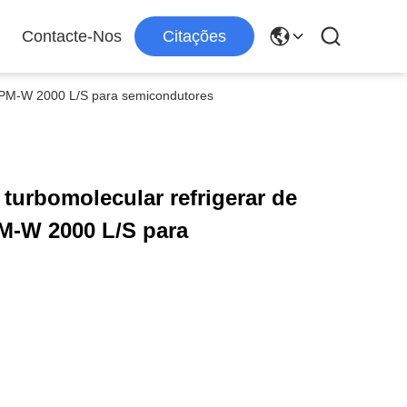
Contacte-Nos
Citações
0PM-W 2000 L/S para semicondutores
turbomolecular refrigerar de
M-W 2000 L/S para