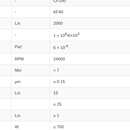
-
CF250
-
KF40
L/s
2000
8
3
-
1 × 10
/6×10
-6
Pai!
6 × 10
RPM
24000
Min
< 7
μm
≤ 0.15
L/s
15
≤ 25
L/s
≥ 1
W
≤ 700