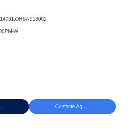
O14001,OHSAS18001
000PM-W
eço
Contacte Agora