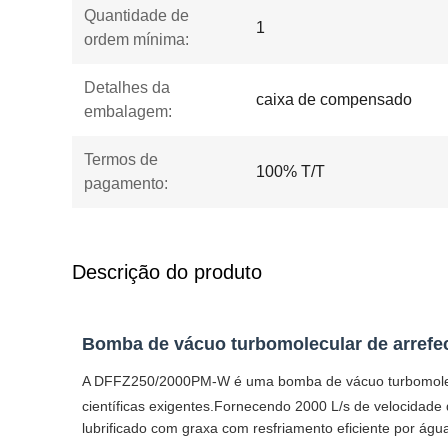
Quantidade de
1
ordem mínima:
Detalhes da
caixa de compensado
embalagem:
Termos de
100% T/T
pagamento:
Descrição do produto
Bomba de vácuo turbomolecular de arref
A DFFZ250/2000PM-W é uma bomba de vácuo turbomolecul
científicas exigentes.Fornecendo 2000 L/s de velocid
lubrificado com graxa com resfriamento eficiente por ág