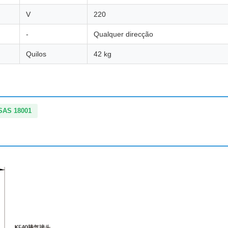
V
220
-
Qualquer direcção
Quilos
42 kg
SAS 18001