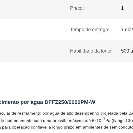
Preço:
1
Tempo de entrega:
7 dia
Habilidade da fonte:
500 u
ecimento por água DFFZ250/2000PM-W
ar de resfriamento por água de alto desempenho projetada pela BA
- 7
ade de bombeamento com uma pressão máxima até 6x10
Pa (flange CF
ua para operação confiável a longo prazo em ambientes de semiconduto