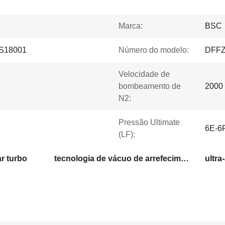
Marca:
BSC
S18001
Número do modelo:
DFFZ
Velocidade de
bombeamento de
2000 
N2:
Pressão Ultimate
6E-6
(LF):
r turbo
tecnologia de vácuo de arrefecimento por água
ultra