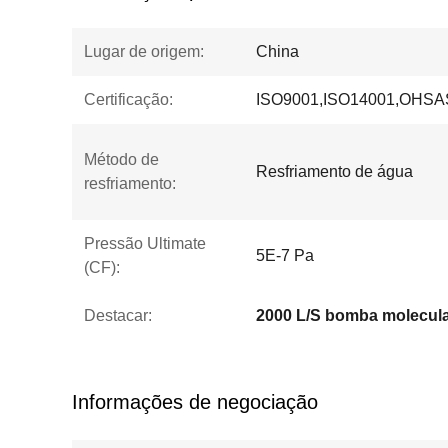
Lugar de origem:
China
Certificação:
ISO9001,ISO14001,OHSA
Método de
Resfriamento de água
resfriamento:
Pressão Ultimate
5E-7 Pa
(CF):
Destacar:
2000 L/S bomba molecula
Informações de negociação