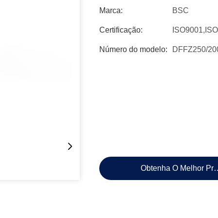
Marca:
BSC
Certificação:
ISO9001,IS
Número do modelo:
DFFZ250/2
Obtenha O Melhor Pr