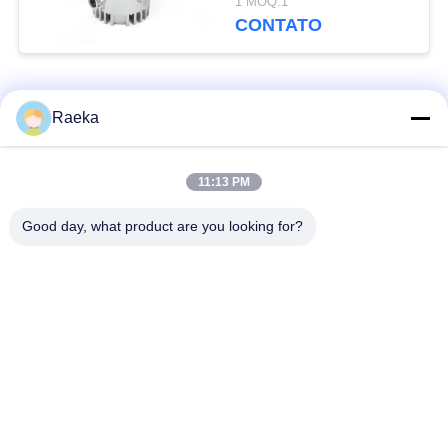
1 MOQ:1
CONTATO
Categorias populares
Todos
Raeka
bomba de vácuo
Bomba de vácuo do
11:13 PM
giratória da aleta
rolo
Good day, what product are you looking for?
Bomba de vácuo
bomba de vácuo de
seca do parafuso
raizes
Bomba de vácuo de
sistema de bomba do
impulsionador
vácuo
Filtro da névoa do
Válvula de vácuo alto
óleo