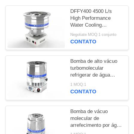
SITEMAP
DFFY400 4500 L/s
High Performance
POLÍTICA
Water Cooling
DE
Turbomolecular
Negotiate MOQ:1 conjunto
Vacuum Pump for
PRIVACIDADE
CONTATO
Semiconductor
Bomba de alto vácuo
turbomolecular
refrigerar de água
DFFZ250/2000PM-W
1 MOQ:1
2000 L/S para
CONTATO
semicondutores
Bomba de vácuo
molecular de
arrefecimento por água
FFZ250/2000PM-W