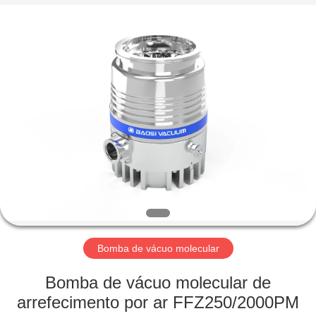
2026
Ningbo
Baosi
Energy
Equipment
Co.,
Ltd..
All
PARA
Rights
Reserved.
CASA
PRODUTOS
SOBRE
NÓS
VISITA
Bomba de vácuo molecular
À
Bomba de vácuo molecular de
FÁBRICA
arrefecimento por ar FFZ250/2000PM