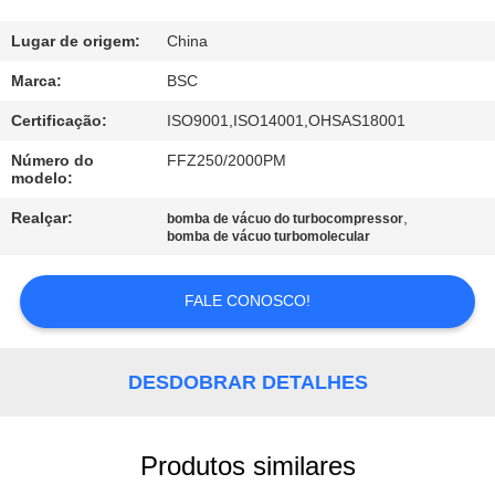
CONTROLE
Lugar de origem:
China
DE
Marca:
BSC
QUALIDADE
Certificação:
ISO9001,ISO14001,OHSAS18001
Número do
FFZ250/2000PM
modelo:
CONTACTE-
NOS
Realçar:
,
bomba de vácuo do turbocompressor
bomba de vácuo turbomolecular
SOLICITE UM
FALE CONOSCO!
ORÇAMENTO
DESDOBRAR DETALHES
BAOSI
COMPRESSOR
Produtos similares