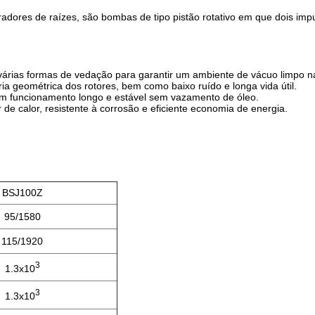
ores de raízes, são bombas de tipo pistão rotativo em que dois impu
várias formas de vedação para garantir um ambiente de vácuo limpo n
 geométrica dos rotores, bem como baixo ruído e longa vida útil.
 um funcionamento longo e estável sem vazamento de óleo.
r de calor, resistente à corrosão e eficiente economia de energia.
BSJ100Z
95/1580
115/1920
3
1.3x10
3
1.3x10