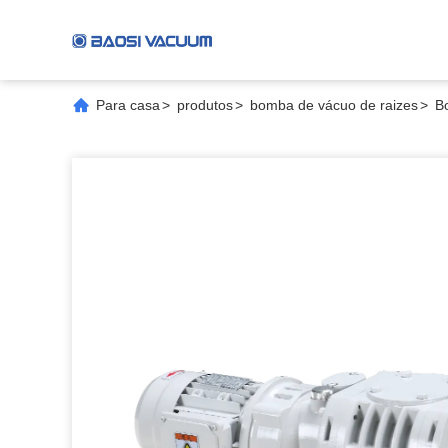
Para casa
>
produtos
>
bomba de vácuo de raizes
>
B