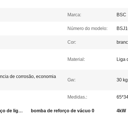
Marca:
BSC
Número do modelo:
BSJ1
Cor:
bran
Material:
Liga 
tência de corrosão, economia
Gw:
30 kg
Medidas.:
65*3
Bomba de vácuo de reforço de liga de alumínio
bomba de reforço de vácuo 0
4kW