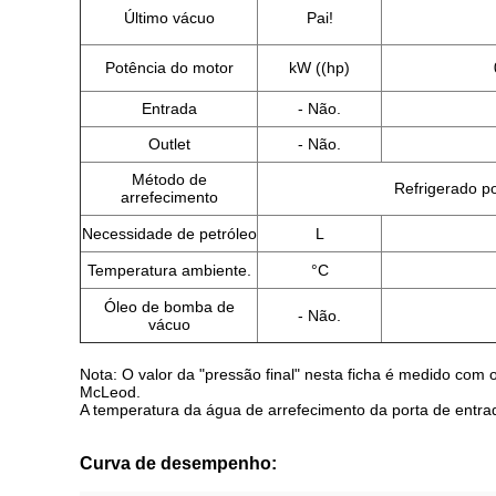
Último vácuo
Pai!
Potência do motor
kW ((hp)
Entrada
- Não.
Outlet
- Não.
Método de
Refrigerado p
arrefecimento
Necessidade de petróleo
L
Temperatura ambiente.
°C
Óleo de bomba de
- Não.
vácuo
Nota: O valor da "pressão final" nesta ficha é medido com o
McLeod.
A temperatura da água de arrefecimento da porta de entra
Curva de desempenho: