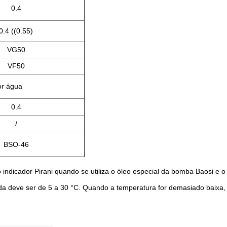
0.4
0.4 ((0.55)
VG50
VF50
or água
0.4
/
BSO-46
 indicador Pirani quando se utiliza o óleo especial da bomba Baosi e o
da deve ser de 5 a 30 °C. Quando a temperatura for demasiado baixa,