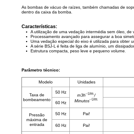
As bombas de vácuo de raízes, também chamadas de soprad
dentro da caixa da bomba.
Características:
A utilização de uma vedação intermédia sem óleo, de 
Processamento avançado para assegurar a boa simetria
Uma vedação especial do eixo é utilizada para obter
A série BSJ-L é feita de liga de alumínio, um dissipado
Estrutura compacta, peso leve e pequeno volume.
Parâmetro técnico:
Modelo
Unidades
50 Hz
- Um.
Taxa de
m3h
/
bombeamento
- Um.
Minutos
60 Hz
50 Hz
Pai!
Pressão
máxima de
entrada
60 Hz
Pai!