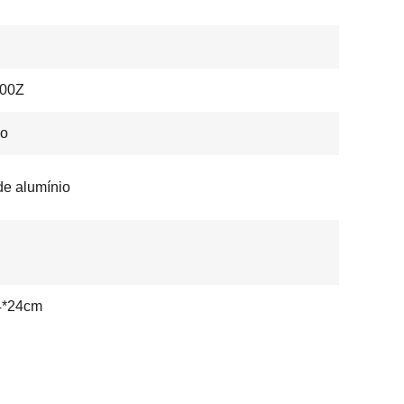
00Z
co
de alumínio
4*24cm