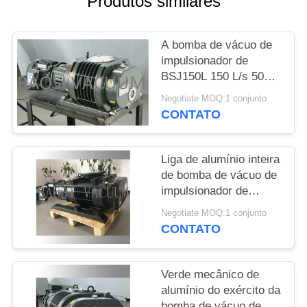
Produtos similares
SITEMAP
A bomba de vácuo de
POLÍTICA
impulsionador de
DE
BSJ150L 150 L/s 50Hz
PRIVACIDADE
3HP, a liga de alumínio
Negotiate MOQ:1 conjunto
fez a bomba de
CONTATO
impulsionador do
vácuo
Liga de alumínio inteira
de bomba de vácuo de
impulsionador de
BSJ600L 600 L/s/de
Negotiate MOQ:1 conjunto
bomba vácuo de raizes
CONTATO
feita
Verde mecânico de
alumínio do exército da
bomba de vácuo de