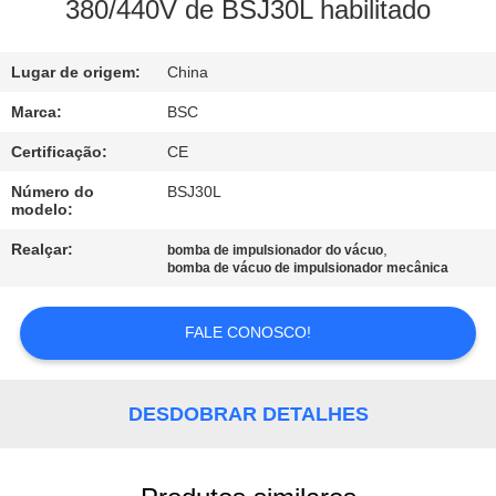
380/440V de BSJ30L habilitado
CONTROLE
Lugar de origem:
China
DE
QUALIDADE
Marca:
BSC
Certificação:
CE
CONTACTE-
Número do
BSJ30L
modelo:
NOS
Realçar:
,
bomba de impulsionador do vácuo
bomba de vácuo de impulsionador mecânica
SOLICITE UM
ORÇAMENTO
FALE CONOSCO!
BAOSI
DESDOBRAR DETALHES
COMPRESSOR