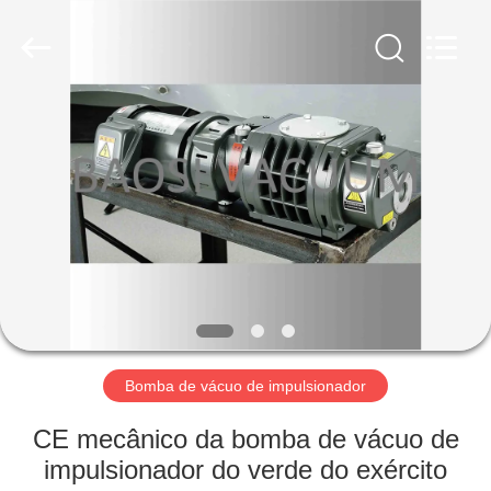
2026
Ningbo
Baosi
Energy
Equipment
Co.,
Ltd..
All
PARA
Rights
Reserved.
CASA
PRODUTOS
SOBRE
NÓS
VISITA
Bomba de vácuo de impulsionador
À
CE mecânico da bomba de vácuo de
FÁBRICA
impulsionador do verde do exército