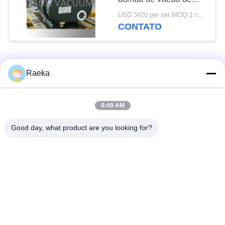
impulsionador 50Hz da
USD 3420 per set MOQ:1 conjunto
liga 300 L/s de
CONTATO
BSJ300L 5HP
Categorias populares
Todos
Raeka
bomba de vácuo
Bomba de vácuo do
8:49 AM
giratória da aleta
rolo
Good day, what product are you looking for?
Bomba de vácuo
bomba de vácuo de
seca do parafuso
raizes
Bomba de vácuo de
sistema de bomba do
impulsionador
vácuo