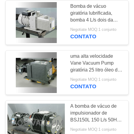
Bomba de vácuo
giratória lubrificada,
6
bomba 4 L/s dois da
Filtro da névoa do
fase de baixo nível de
Negotiate MOQ:1 conjunto
ruído de DRV16 de
CONTATO
óleo
vácuo, bomba de vácuo
giratória da aleta do óleo
uma alta velocidade
Vane Vacuum Pump
giratória 25 litro óleo de
275 m3/h precisa 7,5
3
Negotiate MOQ:1 conjunto
quilowatts, bomba de
CONTATO
Válvula de vácuo
vácuo giratória
lubrificada da aleta
alto
A bomba de vácuo de
impulsionador de
BSJ150L 150 L/s 50Hz
3HP, a liga de alumínio
Negotiate MOQ:1 conjunto
fez a bomba de