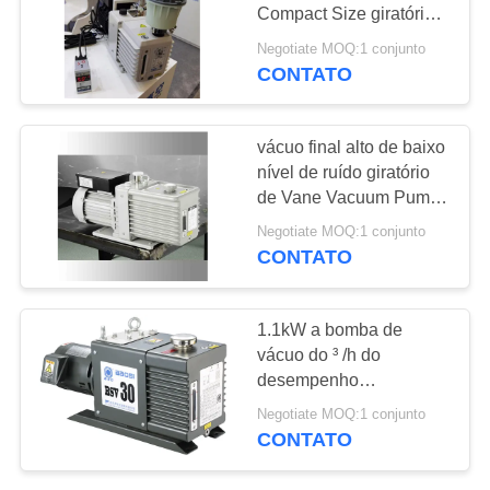
MAPA
Compact Size giratória
DO
do ³ /h DRV10 de 9.9m
Negotiate MOQ:1 conjunto
de baixo nível de ruído
CONTATO
5
SITE
Bomba de vácuo de
POLÍTICA
vácuo final alto de baixo
impulsionador
nível de ruído giratório
DE
de Vane Vacuum Pump
PRIVACIDADE
0.5Pa do tamanho
Negotiate MOQ:1 conjunto
compacto do ³ /h de 20m
CONTATO
4
1.1kW a bomba de
sistema de bomba
vácuo do ³ /h do
desempenho
do vácuo
30m/lubrificou Vane
Negotiate MOQ:1 conjunto
Vacuum Pump giratória,
CONTATO
bomba de vácuo
giratória da aleta do óleo