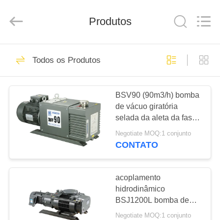
2026
Ningbo
Baosi
Energy
Produtos
Equipment
Co.,
Ltd..
All
PARA
Rights
62
Reserved.
Todos os Produtos
CASA
bomba de vácuo
giratória da aleta
BSV90 (90m3/h) bomba
PRODUTOS
de vácuo giratória
selada da aleta da fase
SOBRE
óleo dobro para o
Negotiate MOQ:1 conjunto
sistema da recuperação
NÓS
CONTATO
SF6
13
Bomba de vácuo do
VISITA
acoplamento
hidrodinâmico
À
rolo
BSJ1200L bomba de
FÁBRICA
vácuo de 4140 raizes do
Negotiate MOQ:1 conjunto