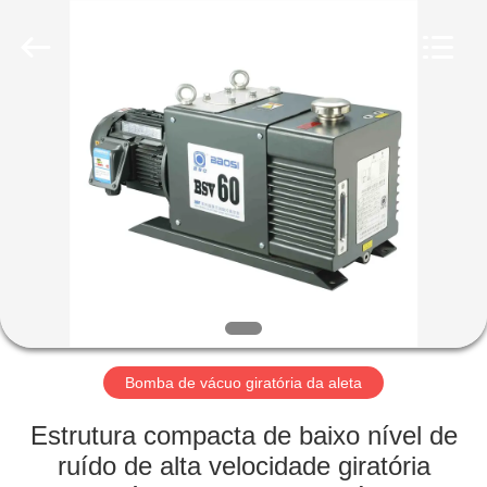
2026
Ningbo
Baosi
Energy
Equipment
Co.,
Ltd..
All
PARA
Rights
Reserved.
CASA
PRODUTOS
SOBRE
NÓS
VISITA
Bomba de vácuo giratória da aleta
À
Estrutura compacta de baixo nível de
FÁBRICA
ruído de alta velocidade giratória