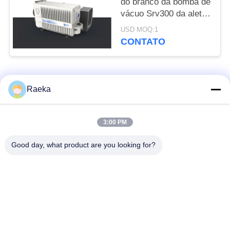
do branco da bomba de
vácuo Srv300 da aleta
da única fase 300
USD MOQ:1
M3/H
CONTATO
Categorias populares
Todos
Raeka
bomba de vácuo
Bomba de vácuo do
3:00 PM
giratória da aleta
rolo
Good day, what product are you looking for?
Bomba de vácuo
bomba de vácuo de
seca do parafuso
raizes
Bomba de vácuo de
sistema de bomba do
impulsionador
vácuo