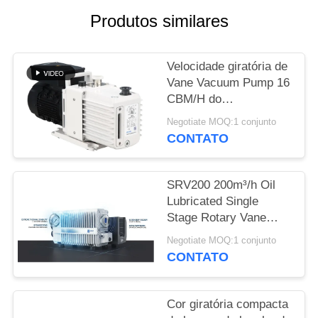
SITEMAP
Produtos similares
POLÍTICA
Velocidade giratória de
DE
Vane Vacuum Pump 16
PRIVACIDADE
CBM/H do
revestimento do pó
Negotiate MOQ:1 conjunto
0,55 quilowatts do
CONTATO
poder DRV16 do motor
SRV200 200m³/h Oil
Lubricated Single
Stage Rotary Vane
Vacuum Pump for
Negotiate MOQ:1 conjunto
Industrial Vacuum
CONTATO
Applications
Cor giratória compacta