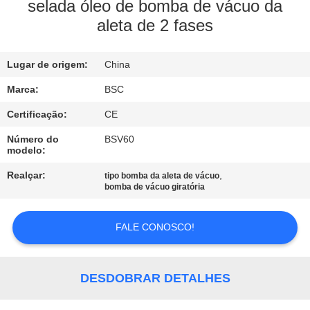
selada óleo de bomba de vácuo da
aleta de 2 fases
CONTROLE
DE
Lugar de origem:
China
QUALIDADE
Marca:
BSC
CONTACTE-
Certificação:
CE
NOS
Número do
BSV60
modelo:
Realçar:
,
tipo bomba da aleta de vácuo
SOLICITE UM
bomba de vácuo giratória
ORÇAMENTO
FALE CONOSCO!
BAOSI
COMPRESSOR
DESDOBRAR DETALHES