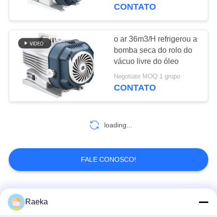
CONTATO
CONTROLE
DE
o ar 36m3/H refrigerou a
14
QUALIDADE
bomba seca do rolo do
Bomba de vácuo
vácuo livre do óleo
seca do parafuso
Negotiate MOQ:1 grupo
CONTACTE-
CONTATO
NOS
SOLICITE UM
loading...
ORÇAMENTO
25
FALE CONOSCO!
bomba de vácuo de
BAOSI
raizes
COMPRESSOR
Categorias populares
Todos
Raeka