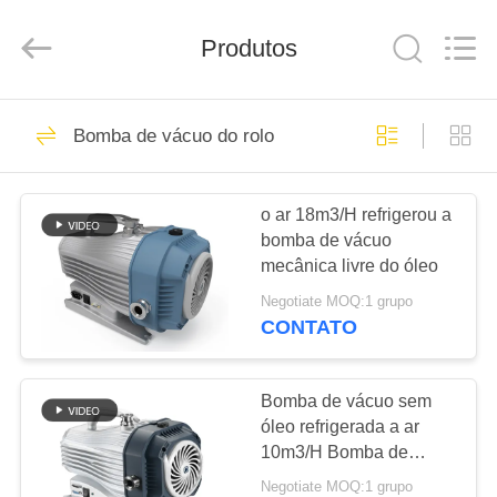
2026
Ningbo
Baosi
Energy
Produtos
Equipment
Co.,
Ltd..
All
PARA
Rights
62
Reserved.
Bomba de vácuo do rolo
CASA
bomba de vácuo
giratória da aleta
o ar 18m3/H refrigerou a
PRODUTOS
bomba de vácuo
mecânica livre do óleo
SOBRE
Negotiate MOQ:1 grupo
NÓS
CONTATO
13
Bomba de vácuo do
VISITA
Bomba de vácuo sem
óleo refrigerada a ar
À
rolo
10m3/H Bomba de
FÁBRICA
vácuo de rolagem seca
Negotiate MOQ:1 grupo