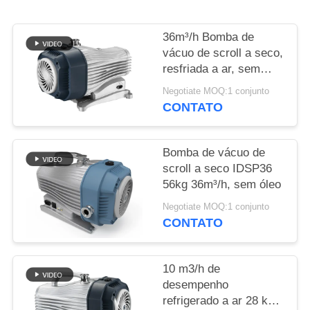
SITEMAP
36m³/h Bomba de
POLÍTICA
vácuo de scroll a seco,
DE
resfriada a ar, sem
óleo
PRIVACIDADE
Negotiate MOQ:1 conjunto
CONTATO
Bomba de vácuo de
scroll a seco IDSP36
56kg 36m³/h, sem óleo
Negotiate MOQ:1 conjunto
CONTATO
10 m3/h de
desempenho
refrigerado a ar 28 kg