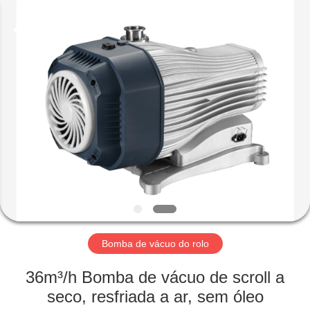
2026
Ningbo
Baosi
Energy
Equipment
Co.,
Ltd..
All
PARA
Rights
Reserved.
CASA
PRODUTOS
SOBRE
NÓS
VISITA
Bomba de vácuo do rolo
À
36m³/h Bomba de vácuo de scroll a
FÁBRICA
seco, resfriada a ar, sem óleo