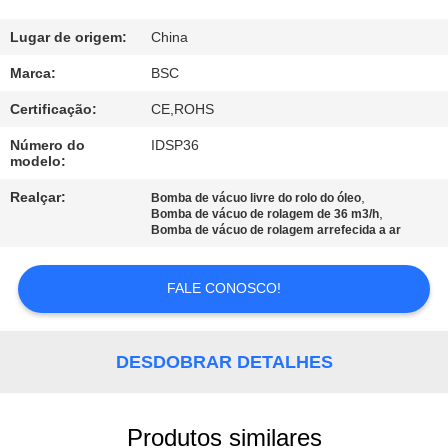
CONTROLE
Lugar de origem:
China
DE
Marca:
BSC
QUALIDADE
Certificação:
CE,ROHS
Número do
IDSP36
modelo:
CONTACTE-
NOS
Realçar:
,
Bomba de vácuo livre do rolo do óleo
,
Bomba de vácuo de rolagem de 36 m3/h
Bomba de vácuo de rolagem arrefecida a ar
SOLICITE UM
FALE CONOSCO!
ORÇAMENTO
BAOSI
DESDOBRAR DETALHES
COMPRESSOR
Produtos similares