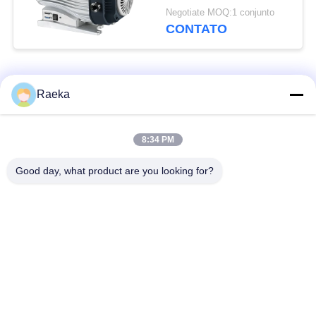
de bomba de vácuo
Negotiate MOQ:1 conjunto
sem óleo, bomba de
CONTATO
rolagem seca
Categorias populares
Todos
Raeka
bomba de vácuo
Bomba de vácuo do
8:34 PM
giratória da aleta
rolo
Good day, what product are you looking for?
Bomba de vácuo
bomba de vácuo de
seca do parafuso
raizes
Bomba de vácuo de
sistema de bomba do
impulsionador
vácuo
Filtro da névoa do