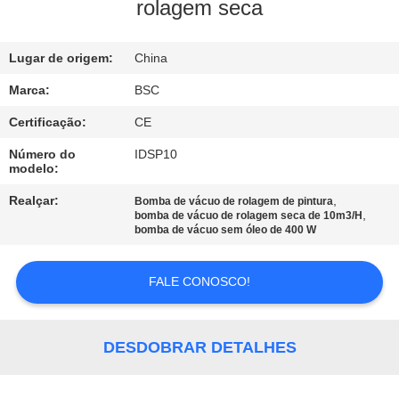
rolagem seca
CONTROLE
Lugar de origem:
China
DE
QUALIDADE
Marca:
BSC
Certificação:
CE
CONTACTE-
Número do
IDSP10
modelo:
NOS
Realçar:
,
Bomba de vácuo de rolagem de pintura
,
bomba de vácuo de rolagem seca de 10m3/H
SOLICITE UM
bomba de vácuo sem óleo de 400 W
ORÇAMENTO
FALE CONOSCO!
BAOSI
COMPRESSOR
DESDOBRAR DETALHES