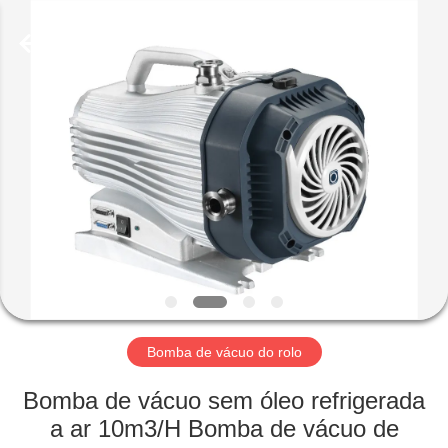
2026
Ningbo
Baosi
Energy
Equipment
Co.,
Ltd..
All
PARA
Rights
Reserved.
CASA
PRODUTOS
SOBRE
NÓS
VISITA
Bomba de vácuo do rolo
À
Bomba de vácuo sem óleo refrigerada
FÁBRICA
a ar 10m3/H Bomba de vácuo de