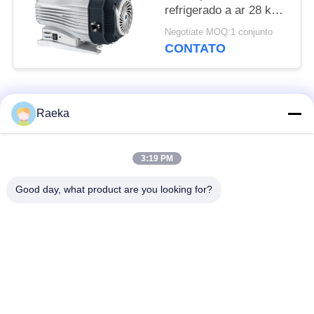
refrigerado a ar 28 kg
de bomba de vácuo
Negotiate MOQ:1 conjunto
sem óleo, bomba de
CONTATO
rolagem seca
Categorias populares
Todos
Raeka
bomba de vácuo
Bomba de vácuo do
3:19 PM
giratória da aleta
rolo
Good day, what product are you looking for?
Bomba de vácuo
bomba de vácuo de
seca do parafuso
raizes
Bomba de vácuo de
sistema de bomba do
impulsionador
vácuo