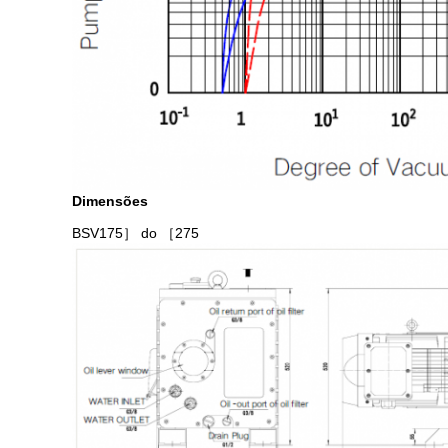
Dimensões
BSV175
］ do ［275