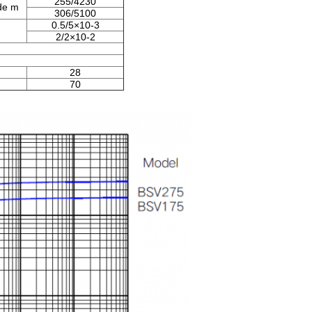
255/4230
de m
306/5100
0.5/5×10-3
2/2×10-2
28
70