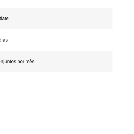
iate
dias
onjuntos por mês