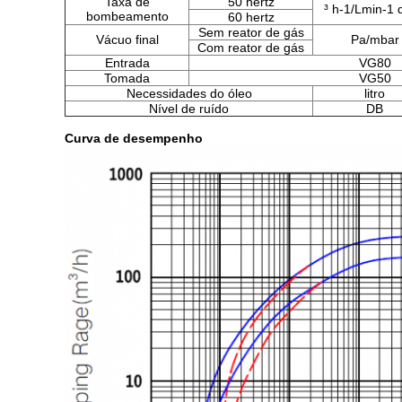
Taxa de
50 hertz
³ h-1/Lmin-1 
bombeamento
60 hertz
Sem reator de gás
Vácuo final
Pa/mbar
Com reator de gás
Entrada
VG80
Tomada
VG50
Necessidades do óleo
litro
Nível de ruído
DB
Curva de desempenho