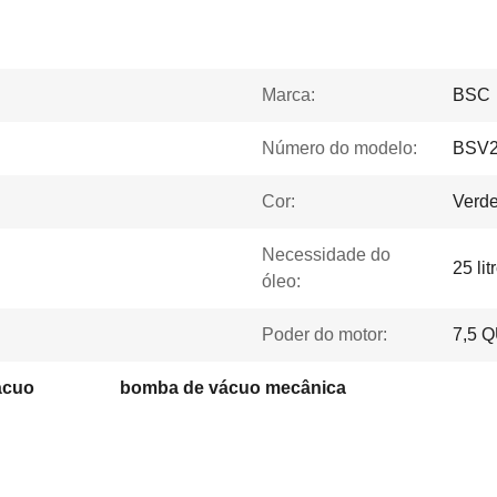
Marca:
BSC
Número do modelo:
BSV2
Cor:
Verde
Necessidade do
25 lit
óleo:
Poder do motor:
7,5 
ácuo
bomba de vácuo mecânica