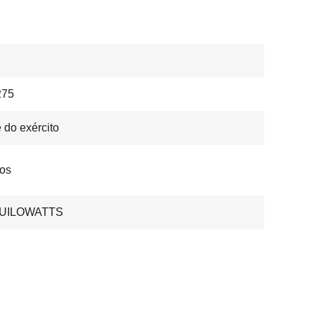
75
 do exército
ros
QUILOWATTS