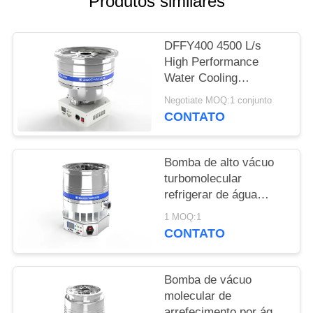
Produtos similares
SITEMAP
DFFY400 4500 L/s
POLÍTICA
High Performance
DE
Water Cooling
PRIVACIDADE
Turbomolecular
Negotiate MOQ:1 conjunto
Vacuum Pump for
CONTATO
Semiconductor
Bomba de alto vácuo
turbomolecular
refrigerar de água
DFFZ250/2000PM-W
1 MOQ:1
2000 L/S para
CONTATO
semicondutores
Bomba de vácuo
molecular de
arrefecimento por água