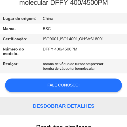
molecular DFFY 400/4500PM
CONTROLE
Lugar de origem:
China
DE
QUALIDADE
Marca:
BSC
Certificação:
ISO9001,ISO14001,OHSAS18001
CONTACTE-
Número do
DFFY 400/4500PM
modelo:
NOS
Realçar:
,
bomba de vácuo do turbocompressor
bomba de vácuo turbomolecular
SOLICITE UM
ORÇAMENTO
FALE CONOSCO!
BAOSI
DESDOBRAR DETALHES
COMPRESSOR