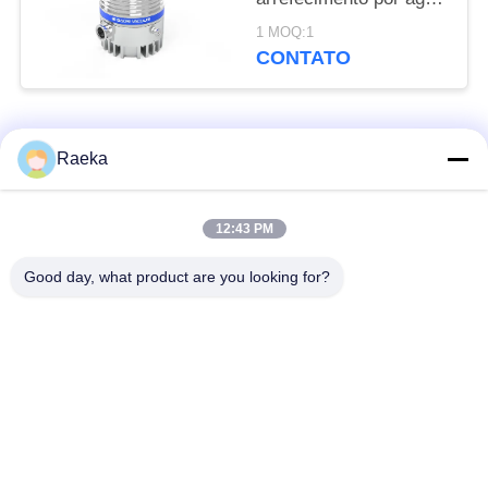
FFZ250/2000PM-W
1 MOQ:1
CONTATO
Categorias populares
Todos
Raeka
bomba de vácuo
Bomba de vácuo do
12:43 PM
giratória da aleta
rolo
Good day, what product are you looking for?
Bomba de vácuo
bomba de vácuo de
seca do parafuso
raizes
Bomba de vácuo de
sistema de bomba do
impulsionador
vácuo