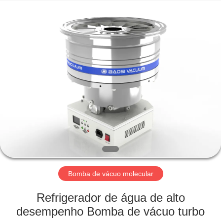
2026
Ningbo
Baosi
Energy
Equipment
Co.,
Ltd..
All
PARA
Rights
Reserved.
CASA
PRODUTOS
SOBRE
NÓS
VISITA
Bomba de vácuo molecular
À
Refrigerador de água de alto
FÁBRICA
desempenho Bomba de vácuo turbo