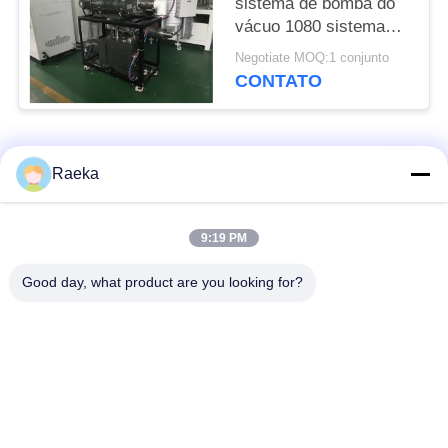
sistema de bomba do
vácuo 1080 sistema
selado óleo do
Negotiate MOQ:1 conjunto
impulsionador da
CONTATO
bomba de vácuo do ³ /h
de m
Categorias populares
Todos
Raeka
bomba de vácuo
Bomba de vácuo do
9:19 PM
giratória da aleta
rolo
Good day, what product are you looking for?
Bomba de vácuo
bomba de vácuo de
seca do parafuso
raizes
Bomba de vácuo de
sistema de bomba do
impulsionador
vácuo