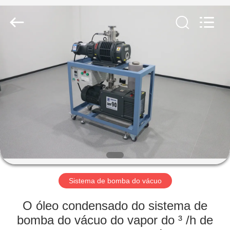
2026
Ningbo
Baosi
Energy
Equipment
Co.,
Ltd..
All
PARA
Rights
Reserved.
CASA
PRODUTOS
SOBRE
NÓS
VISITA
Sistema de bomba do vácuo
À
O óleo condensado do sistema de
FÁBRICA
bomba do vácuo do vapor do ³ /h de