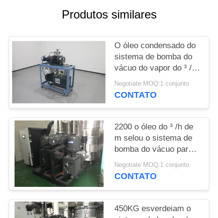
SITEMAP
Produtos similares
POLÍTICA
O óleo condensado do
DE
sistema de bomba do
PRIVACIDADE
vácuo do vapor do ³ /h
de JZ150D 600 m
Negotiate MOQ:1 conjunto
selou a água de
CONTATO
refrigeração
2200 o óleo do ³ /h de
m selou o sistema de
bomba do vácuo para
revestir a cor verde
Negotiate MOQ:1 conjunto
modelo de JZ600-2H
CONTATO
450KG esverdeiam o