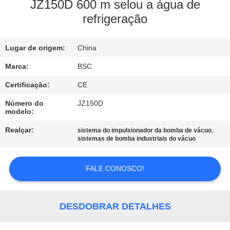
JZ150D 600 m selou a água de
refrigeração
CONTROLE
DE
Lugar de origem:
China
QUALIDADE
Marca:
BSC
CONTACTE-
Certificação:
CE
NOS
Número do
JZ150D
modelo:
Realçar:
,
sistema do impulsionador da bomba de vácuo
SOLICITE UM
sistemas de bomba industriais do vácuo
ORÇAMENTO
FALE CONOSCO!
BAOSI
COMPRESSOR
DESDOBRAR DETALHES