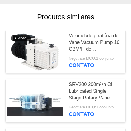
SITEMAP
Produtos similares
POLÍTICA
DE
Velocidade giratória de
PRIVACIDADE
Vane Vacuum Pump 16
CBM/H do
revestimento do pó
Negotiate MOQ:1 conjunto
0,55 quilowatts do
CONTATO
poder DRV16 do motor
SRV200 200m³/h Oil
Lubricated Single
Stage Rotary Vane
Vacuum Pump for
Negotiate MOQ:1 conjunto
Industrial Vacuum
CONTATO
Applications