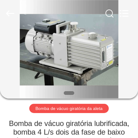
2026
Ningbo
Baosi
Energy
Equipment
Co.,
Ltd..
All
PARA
Rights
Reserved.
CASA
PRODUTOS
SOBRE
NÓS
VISITA
Bomba de vácuo giratória da aleta
À
Bomba de vácuo giratória lubrificada,
FÁBRICA
bomba 4 L/s dois da fase de baixo