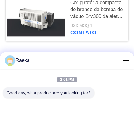
Cor giratória compacta
do branco da bomba de
vácuo Srv300 da aleta
da única fase 300
USD MOQ:1
M3/H
CONTATO
Categorias populares
Todos
Raeka
bomba de vácuo
Bomba de vácuo do
2:01 PM
giratória da aleta
rolo
Good day, what product are you looking for?
Bomba de vácuo
bomba de vácuo de
seca do parafuso
raizes
Bomba de vácuo de
sistema de bomba do