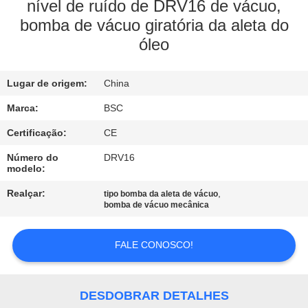
nível de ruído de DRV16 de vácuo,
bomba de vácuo giratória da aleta do
CONTROLE
óleo
DE
QUALIDADE
Lugar de origem:
China
Marca:
BSC
CONTACTE-
Certificação:
CE
NOS
Número do
DRV16
modelo:
SOLICITE UM
Realçar:
,
tipo bomba da aleta de vácuo
ORÇAMENTO
bomba de vácuo mecânica
BAOSI
FALE CONOSCO!
COMPRESSOR
DESDOBRAR DETALHES