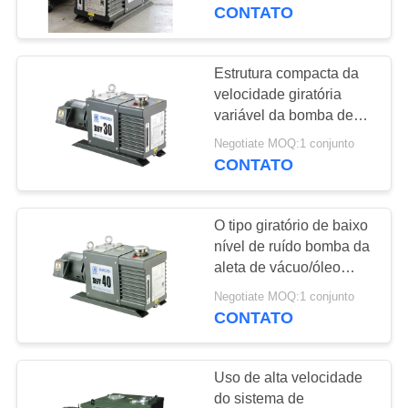
retorno hidráulico
CONTATO
CONTROLE
DE
Estrutura compacta da
QUALIDADE
velocidade giratória
variável da bomba de
vácuo 30 CBM/H da
Negotiate MOQ:1 conjunto
CONTACTE-
aleta do sistema do nível
CONTATO
de óleo
NOS
O tipo giratório de baixo
SOLICITE UM
nível de ruído bomba da
ORÇAMENTO
aleta de vácuo/óleo
selou a alta velocidade
Negotiate MOQ:1 conjunto
das bombas de vácuo
CONTATO
BAOSI
12L/S
COMPRESSOR
Uso de alta velocidade
do sistema de