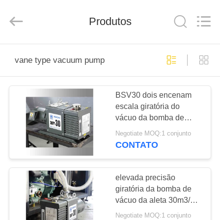
2026
Ningbo
Baosi
Energy
Produtos
Equipment
Co.,
Ltd..
All
PARA
Rights
Reserved.
vane type vacuum pump
CASA
BSV30 dois encenam
PRODUTOS
escala giratória do
vácuo da bomba de
SOBRE
vácuo 30m3/H da aleta
Negotiate MOQ:1 conjunto
a baixa para o
NÓS
CONTATO
refrigerador
VISITA
elevada precisão
giratória da bomba de
À
vácuo da aleta 30m3/H
FÁBRICA
com anti sistema do
Negotiate MOQ:1 conjunto