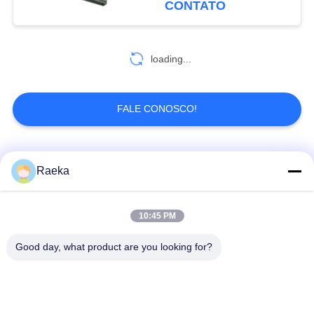
CONTATO
loading...
FALE CONOSCO!
Categorias populares
Todos
Raeka
bomba de vácuo
Bomba de vácuo do
10:45 PM
giratória da aleta
rolo
Good day, what product are you looking for?
Bomba de vácuo
bomba de vácuo de
seca do parafuso
raizes