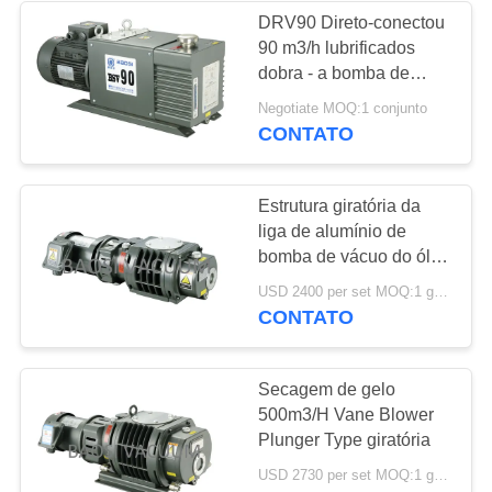
DRV90 Direto-conectou
90 m3/h lubrificados
dobra - a bomba de
vácuo da fase de baixo
Negotiate MOQ:1 conjunto
nível de ruído
CONTATO
Estrutura giratória da
liga de alumínio de
bomba de vácuo do óleo
160CFM
USD 2400 per set MOQ:1 grupo
CONTATO
Secagem de gelo
500m3/H Vane Blower
Plunger Type giratória
USD 2730 per set MOQ:1 grupo