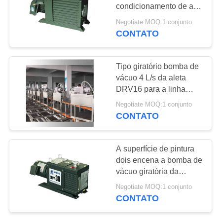
MAPA
condicionamento de ar
DO
da bomba de vácuo do
Negotiate MOQ:1 conjunto
desempenho BSV175
CONTATO
SITE
175m3/h
POLÍTICA
Tipo giratório bomba de
vácuo 4 L/s da aleta
DE
DRV16 para a linha
PRIVACIDADE
criogênica CE habilitado
Negotiate MOQ:1 conjunto
CONTATO
A superfície de pintura
dois encena a bomba de
vácuo giratória da
bomba/refrigerador de
Negotiate MOQ:1 conjunto
vácuo
CONTATO